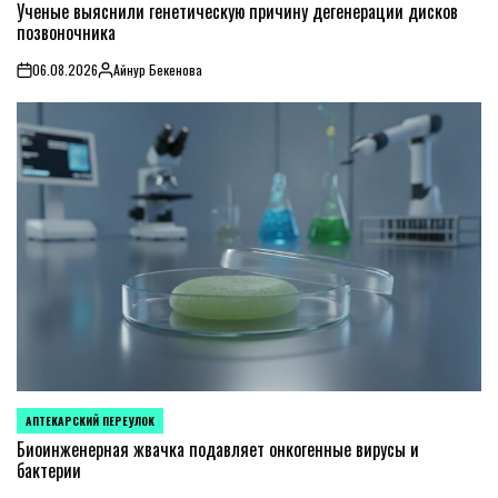
IN
Ученые выяснили генетическую причину дегенерации дисков
позвоночника
06.08.2026
Айнур Бекенова
on
Posted
by
АПТЕКАРСКИЙ ПЕРЕУЛОК
POSTED
IN
Биоинженерная жвачка подавляет онкогенные вирусы и
бактерии