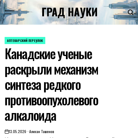
Skip
ГРАД НАУКИ
to
content
АПТЕКАРСКИЙ ПЕРЕУЛОК
POSTED
Канадские ученые
IN
раскрыли механизм
синтеза редкого
противоопухолевого
алкалоида
13.05.2026
Алихан Ташенов
on