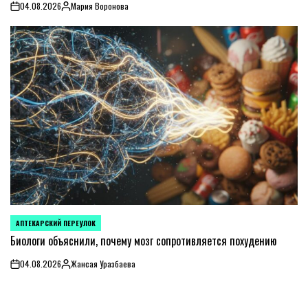
04.08.2026
Мария Воронова
on
Posted
by
АПТЕКАРСКИЙ ПЕРЕУЛОК
POSTED
IN
Биологи объяснили, почему мозг сопротивляется похудению
04.08.2026
Жансая Уразбаева
on
Posted
by