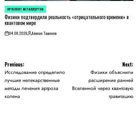
ПРОСПЕКТ МЕТАЛЛУРГОВ
POSTED
IN
Физики подтвердили реальность «отрицательного времени» в
квантовом мире
04.08.2026
Алихан Ташенов
on
Posted
by
Навигация
Previous:
Next:
Исследование определило
Физики объяснили
по
лучшие нелекарственные
расширение ранней
записям
методы лечения артроза
Вселенной через квантовую
колена
гравитацию