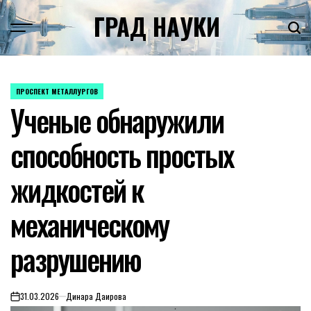
Skip
ГРАД НАУКИ
to
content
ПРОСПЕКТ МЕТАЛЛУРГОВ
POSTED
Ученые обнаружили
IN
способность простых
жидкостей к
механическому
разрушению
31.03.2026
Динара Даирова
on