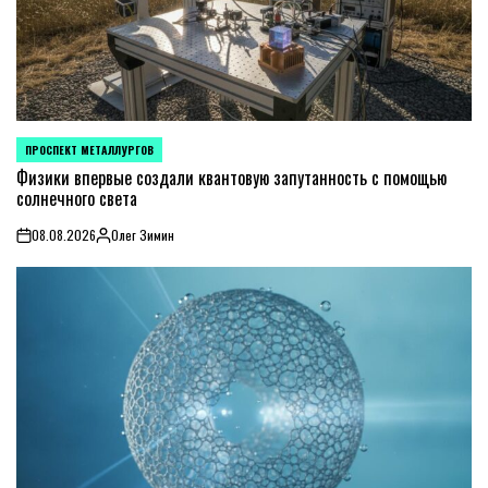
ПРОСПЕКТ МЕТАЛЛУРГОВ
POSTED
IN
Физики впервые создали квантовую запутанность с помощью
солнечного света
08.08.2026
Олег Зимин
on
Posted
by