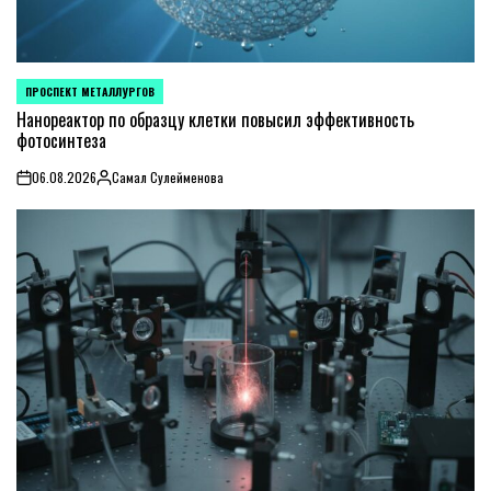
ПРОСПЕКТ МЕТАЛЛУРГОВ
POSTED
IN
Нанореактор по образцу клетки повысил эффективность
фотосинтеза
06.08.2026
Самал Сулейменова
on
Posted
by