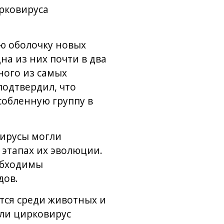
ирковируса
ю оболочку новых
на из них почти в два
ного из самых
подтвердил, что
собленную группу в
вирусы могли
этапах их эволюции.
обходимы
дов.
тся среди животных и
ли цирковирус