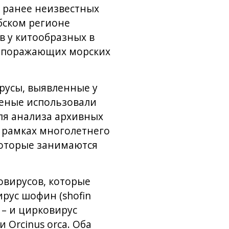
 ранее неизвестных
бском регионе
в у китообразных в
в, поражающих морских
русы, выявленные у
ченые использовали
ля анализа архивных
 рамках многолетнего
которые занимаются
овирусов, которые
рус шофин (shofin
e – и цирковирус
и Orcinus orca. Оба