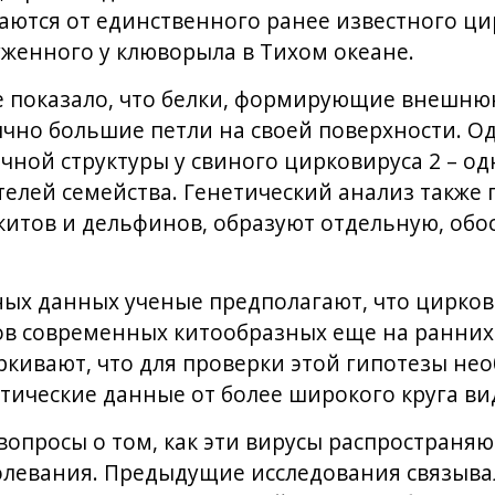
аются от единственного ранее известного ц
женного у клюворыла в Тихом океане.
 показало, что белки, формирующие внешню
чно большие петли на своей поверхности. Од
чной структуры у свиного цирковируса 2 – од
елей семейства. Генетический анализ также 
китов и дельфинов, образуют отдельную, обо
ных данных ученые предполагают, что цирко
в современных китообразных еще на ранних 
ркивают, что для проверки этой гипотезы не
ические данные от более широкого круга ви
опросы о том, как эти вирусы распространяю
олевания. Предыдущие исследования связыва