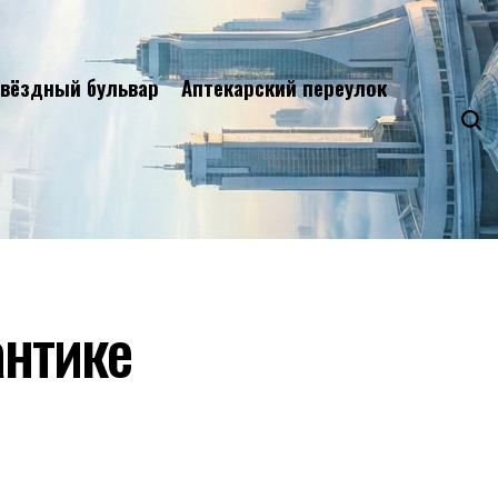
вёздный бульвар
Аптекарский переулок
антике