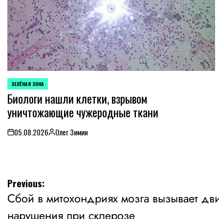
ЗЕЛЁНАЯ ЗОНА
POSTED
Биологи нашли клетки, взрывом
IN
уничтожающие чужеродные ткани
05.08.2026
Олег Зимин
on
Posted
by
Навигация
Previous:
Сбой в митохондриях мозга вызывает дв
по
нарушения при склерозе