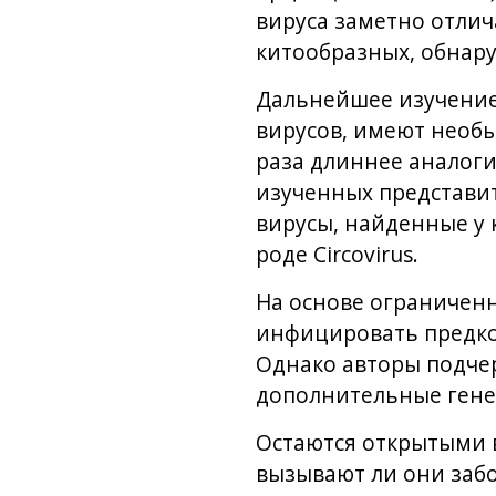
вируса заметно отлич
китообразных, обнару
Дальнейшее изучение
вирусов, имеют необы
раза длиннее аналоги
изученных представит
вирусы, найденные у 
роде Circovirus.
На основе ограничен
инфицировать предко
Однако авторы подче
дополнительные генет
Остаются открытыми в
вызывают ли они заб