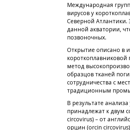
Международная групп
вирусов у короткопла
Северной Атлантики. 
данной акватории, чт
позвоночных.
Открытие описано в 
короткоплавниковой г
метод высокопроизво
образцов тканей поги
сотрудничества с мес
традиционным промы
В результате анализа
принадлежат к двум с
circovirus) – от англи
орцин (orcin circoviru