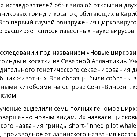
а исследователей объявила об открытии двух
вниковых гринд и косаток, обитающих в Кари
Это первый случай обнаружения цирковирусо
о расширяет список известных науке вирусо
исследовании под названием «Новые циркови
ринды и косатки из Северной Атлантики». У
дительного генетического секвенирования д
бших животных. Эти образцы были собраны в
тными китобоями на острове Сент–Винсент, 
слом.
 ученые выделили семь полных геномов цирк
овершенно новым видам. Их назвали циркови
йского названия гринды short-finned pilot whal
s), производное от латинского названия косатк