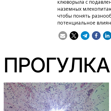
клюворыла с подавле
наземных млекопитаю
чтобы понять разнооб
потенциальное влияни
ПРОГУЛКА