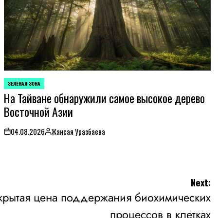
ЗЕЛЁНАЯ ЗОНА
POSTED
На Тайване обнаружили самое высокое дерево
IN
Восточной Азии
04.08.2026
Жансая Уразбаева
on
Posted
by
Next:
крытая цена поддержания биохимических
процессов в клетках