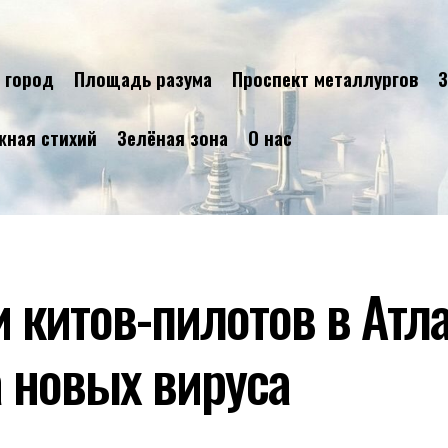
 город
Площадь разума
Проспект металлургов
З
жная стихий
Зелёная зона
О нас
и китов-пилотов в Атл
 новых вируса