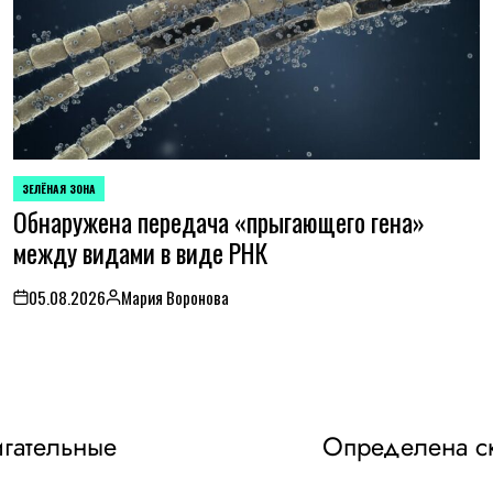
ЗЕЛЁНАЯ ЗОНА
POSTED
Обнаружена передача «прыгающего гена»
IN
между видами в виде РНК
05.08.2026
Мария Воронова
on
Posted
by
игательные
Определена с